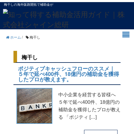
梅干しの海外販路開拓で補助金が
ホーム
/
梅干し
梅干し
ポジティブキャッシュフローのススメ｜
５年で延べ400件、18億円の補助金を獲得
したプロが教えます。
中小企業を経営する皆様へ
５年で延べ400件、18億円の
補助金を獲得したプロが教え
る 「ポジティ […]