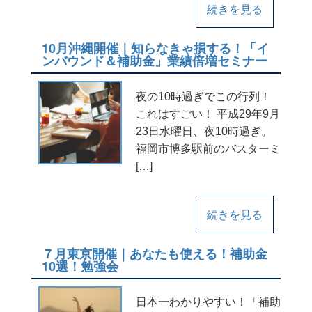
続きを見る
10月沖縄開催｜知らなきゃ損する！「イ
ンバウンド＆補助金」業績倍増セミナー
夜の10時過ぎでこの行列！
これはすごい！ 平成29年9月
23日水曜日、夜10時過ぎ。
福岡市博多駅前のバスターミ
[…]
続きを見る
７月東京開催｜あなたも使える！補助金
10選！勉強会
日本一わかりやすい！「補助