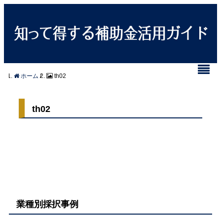
ホーム
/
th02
th02
業種別採択事例