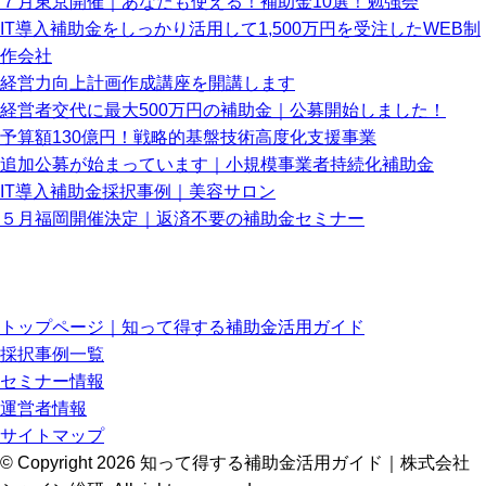
７月東京開催｜あなたも使える！補助金10選！勉強会
IT導入補助金をしっかり活用して1,500万円を受注したWEB制
作会社
経営力向上計画作成講座を開講します
経営者交代に最大500万円の補助金｜公募開始しました！
予算額130億円！戦略的基盤技術高度化支援事業
追加公募が始まっています｜小規模事業者持続化補助金
IT導入補助金採択事例｜美容サロン
５月福岡開催決定｜返済不要の補助金セミナー
トップページ｜知って得する補助金活用ガイド
採択事例一覧
セミナー情報
運営者情報
サイトマップ
© Copyright 2026 知って得する補助金活用ガイド｜株式会社