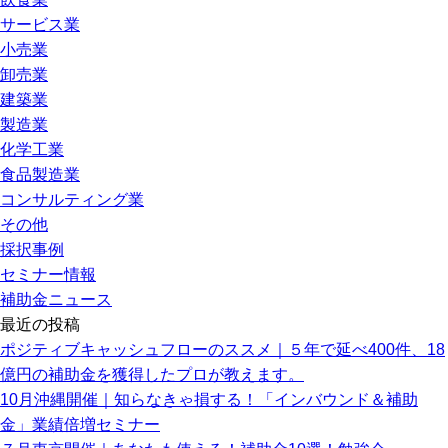
サービス業
小売業
卸売業
建築業
製造業
化学工業
食品製造業
コンサルティング業
その他
採択事例
セミナー情報
補助金ニュース
最近の投稿
ポジティブキャッシュフローのススメ｜５年で延べ400件、18
億円の補助金を獲得したプロが教えます。
10月沖縄開催｜知らなきゃ損する！「インバウンド＆補助
金」業績倍増セミナー