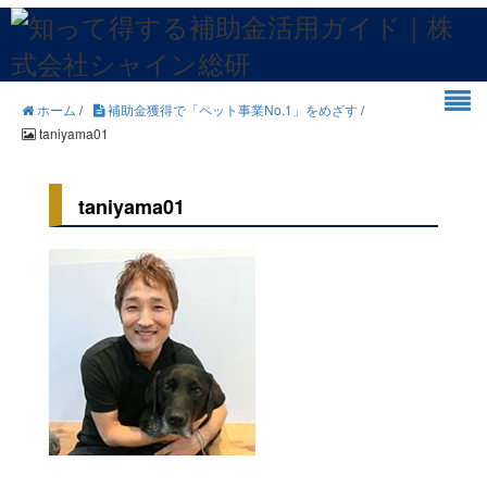
ホーム
/
補助金獲得で「ペット事業No.1」をめざす
/
taniyama01
taniyama01